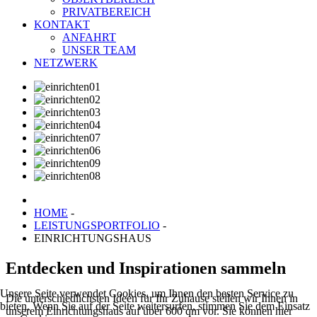
PRIVATBEREICH
KONTAKT
ANFAHRT
UNSER TEAM
NETZWERK
HOME
-
LEISTUNGSPORTFOLIO
-
EINRICHTUNGSHAUS
Entdecken und Inspirationen sammeln
Unsere Seite verwendet Cookies, um Ihnen den besten Service zu
Die unterschiedlichsten Ideen für Ihr Zuhause stellen wir Ihnen in
bieten. Wenn Sie auf der Seite weitersurfen, stimmen Sie dem Einsatz
unserem Einrichtungshaus auf über 600 qm vor. Sie können hier