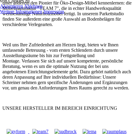
von Cookies zu
unter anderem den Pionier für Öko-Design-Möbel kennenlernen: die
Akzeptieren
Ablehnen
Möbelmanufaktur "TEAM 7", die in echter Handwerksqualität
Weitere Informationen
Impressum
wertbeständige Naturholzmöbel fertigt. In unserem Parkettstudio
finden Sie außerdem eine große Auswahl an Bodenbelägen für
verschiedene Verlegearten.
Weil uns Ihre Zufriedenheit am Herzen liegt, bieten wir Ihnen
umfassende Betreuung - vom ersten Schlendern durch unsere
Ausstellungsräume bis hin zur Fertigstellung und
Montage. Verlassen Sie sich auf unsere kompetente, persönliche
Beratung, wenn es um die optimale Nutzung der bei uns
angebotenen Einrichtungselemente geht. Dazu gehört natürlich auch
deren Anpassung auf Ihre individuellen Bedürfnisse: Unsere
Schreiner nehmen gern spezifische Änderungen und Ergänzungen
vor, um genau den Anforderungen Ihres Raums gerecht zu werden.
UNSERE HERSTELLER IM BEREICH EINRICHTUNG